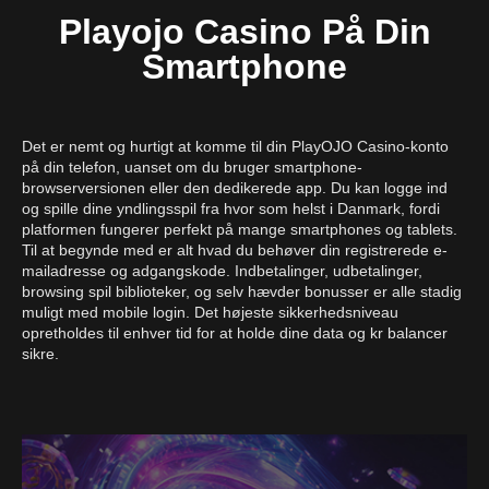
Playojo Casino På Din
Smartphone
Det er nemt og hurtigt at komme til din PlayOJO Casino-konto
på din telefon, uanset om du bruger smartphone-
browserversionen eller den dedikerede app. Du kan logge ind
og spille dine yndlingsspil fra hvor som helst i Danmark, fordi
platformen fungerer perfekt på mange smartphones og tablets.
Til at begynde med er alt hvad du behøver din registrerede e-
mailadresse og adgangskode. Indbetalinger, udbetalinger,
browsing spil biblioteker, og selv hævder bonusser er alle stadig
muligt med mobile login. Det højeste sikkerhedsniveau
opretholdes til enhver tid for at holde dine data og kr balancer
sikre.