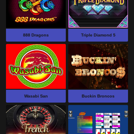
888 Dragons
Triple Diamond 5
Wasabi San
Buckin Broncos