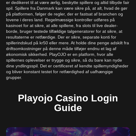
er dedikeret til at være ærlig, beskytte spillere og altid tilbyde fair
spil. Spillere fra Danmark kan være sikre på, at alt, hvad de gør
på platformen, følger de regler, der er fastsat af branchen og
lovene i deres land. Regelmæssige kontroller udføres på
kasinoet for at sikre, at alle spillene, fra slots til live dealer-
borde, bruger testede tilfældige talgeneratorer for at sikre, at
resultaterne er retfærdige. Der er sikre, separate konti for
spillerindskud på kr50 eller mere. At holde dine penge adskilt fra
driftsomkostninger på denne måde tilføjer endnu et lag af
økonomisk sikkerhed. PlayOJO er en platform, hvor alle
spillernes oplevelser er trygge og sikre, så du bare kan nyde
dine yndlingsspil. Det er certificeret af kendte spillemyndigheder
og bliver konstant testet for retfærdighed af uafhængige
grupper.
Playojo Casino Login
Guide