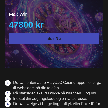
Max Win
47800 kr
Spil Nu
Du kan enten åbne PlayOJO Casino-appen eller gå
til webstedet på din telefon.
På startsiden skal du klikke på knappen "Log ind".
Indsæt din adgangskode og e-mailadresse.
Du kan vælge at bruge fingeraftryk eller Face ID for