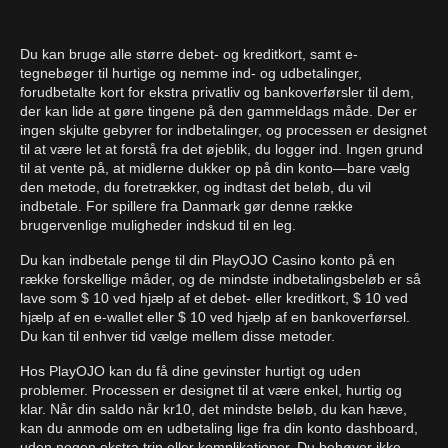
Du kan bruge alle større debet- og kreditkort, samt e-
tegnebøger til hurtige og nemme ind- og udbetalinger,
forudbetalte kort for ekstra privatliv og bankoverførsler til dem,
der kan lide at gøre tingene på den gammeldags måde. Der er
ingen skjulte gebyrer for indbetalinger, og processen er designet
til at være let at forstå fra det øjeblik, du logger ind. Ingen grund
til at vente på, at midlerne dukker op på din konto—bare vælg
den metode, du foretrækker, og indtast det beløb, du vil
indbetale. For spillere fra Danmark gør denne række
brugervenlige muligheder indskud til en leg.
Du kan indbetale penge til din PlayOJO Casino konto på en
række forskellige måder, og de mindste indbetalingsbeløb er så
lave som $ 10 ved hjælp af et debet- eller kreditkort, $ 10 ved
hjælp af en e-wallet eller $ 10 ved hjælp af en bankoverførsel.
Du kan til enhver tid vælge mellem disse metoder.
Hos PlayOJO kan du få dine gevinster hurtigt og uden
problemer. Processen er designet til at være enkel, hurtig og
klar. Når din saldo når kr10, det mindste beløb, du kan hæve,
kan du anmode om en udbetaling lige fra din konto dashboard,
uden nogen ekstra trin eller komplikationer. Du behøver ikke