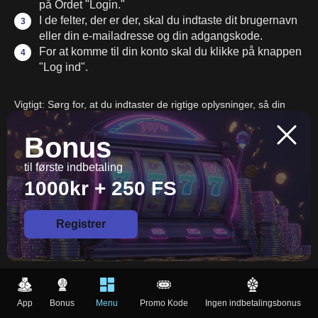
på Ordet "Login."
I de felter, der er der, skal du indtaste dit brugernavn
eller din e-mailadresse og din adgangskode.
For at komme til din konto skal du klikke på knappen
"Log ind".
Vigtigt: Sørg for, at du indtaster de rigtige oplysninger, så din
konto ikke bliver låst ude. Mistet din adgangskode? Du kan
nulstille din adgangskode ved at klikke på linket "Glemt
Bonus
adgangskode" og indtaste den e-mailadresse, du brugte til at
tilmelde dig. Ny bruger? For at oprette en konto skal du klikke
til første indbetaling
på "Registrer." Glemt din adgangskode? Brug funktionen til
1000kr + 250 FS
gendannelse af adgangskoden til at få den tilbage. Konto låst?
Kontakt kundeservice. Forkert brugernavn eller adgangskode?
Indtast det igen og prøv igen. For bedre sikkerhed skal du altid
Registrer
logge ud i slutningen af din session.
Sikkert login til PlayOJO
App
Bonus
Menu
Promo Kode
Ingen indbetalingsbonus