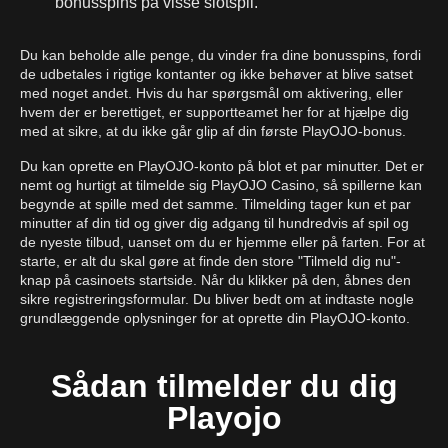
bonusspins på visse slotspil.
Du kan beholde alle penge, du vinder fra dine bonusspins, fordi
de udbetales i rigtige kontanter og ikke behøver at blive satset
med noget andet. Hvis du har spørgsmål om aktivering, eller
hvem der er berettiget, er supportteamet her for at hjælpe dig
med at sikre, at du ikke går glip af din første PlayOJO-bonus.
Du kan oprette en PlayOJO-konto på blot et par minutter. Det er
nemt og hurtigt at tilmelde sig PlayOJO Casino, så spillerne kan
begynde at spille med det samme. Tilmelding tager kun et par
minutter af din tid og giver dig adgang til hundredvis af spil og
de nyeste tilbud, uanset om du er hjemme eller på farten. For at
starte, er alt du skal gøre at finde den store "Tilmeld dig nu"-
knap på casinoets startside. Når du klikker på den, åbnes den
sikre registreringsformular. Du bliver bedt om at indtaste nogle
grundlæggende oplysninger for at oprette din PlayOJO-konto.
Sådan tilmelder du dig
Playojo