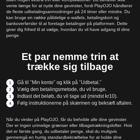
vente længe for at nyde dine gevinster, fordi PlayOJO håndterer
de fleste udbetalingsanmodninger på 24 timer eller mindre. Du
kan bruge en række pålidelige e-wallets, betalingskort og
bankoverførsler til at foretage betalinger på platformen. Dette
giver dig frihed til at vælge, hvordan du vil have adgang til dine
penge.
Et par nemme trin at
trække sig tilbage
Gå til "Min konto" og klik på "Udbetal."
Vælg den betalingsmetode, du vil bruge.
Indtast det beløb, du vil tage ud (mindst kr10).
Følg instruktionerne på skærmen og bekræft aftalen.
Når du vinder på PlayOJO, får du beholde alle dine gevinster.
Der er ingen urimelige grænser eller tilbagetrækningslofter. Hvis
det er første gang, du udbetaler penge, skal du muligvis
gennemgå en hurtig standardbekræftelse for at holde dine