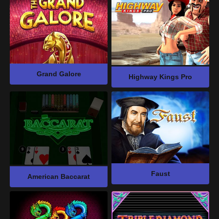
Grand Galore
Highway Kings Pro
Faust
American Baccarat