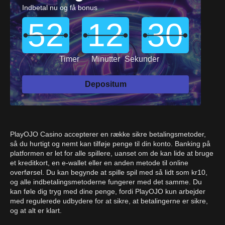
Indbetal nu og få bonus
52
12
28
Timer
Minutter
Sekunder
Depositum
PlayOJO Casino accepterer en række sikre betalingsmetoder,
så du hurtigt og nemt kan tilføje penge til din konto. Banking på
platformen er let for alle spillere, uanset om de kan lide at bruge
et kreditkort, en e-wallet eller en anden metode til online
overførsel. Du kan begynde at spille spil med så lidt som kr10,
og alle indbetalingsmetoderne fungerer med det samme. Du
kan føle dig tryg med dine penge, fordi PlayOJO kun arbejder
med regulerede udbydere for at sikre, at betalingerne er sikre,
og at alt er klart.