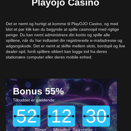
Playojo Casino
Det er nemt og hurtigt at komme til PlayOJO Casino, og med
blot et par klik kan du begynde at spille casinospil med rigtige
penge. Du kan nemt administrere din konto og spille alle
spillene, når du har indtastet din registrerede e-mailadresse og
adgangskode. Det er nemt at skifte mellem slots, bordspil og live
dealer-spil, fordi spillere sikkert kan logge ind fra deres
stationære computer eller deres mobile enhed.
Bonus 55%
Tilbuddet er gældende:
52
12
28
Timer
Minutter
Sekunder