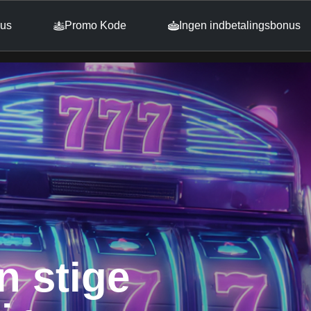
us
Promo Kode
Ingen indbetalingsbonus
 stige