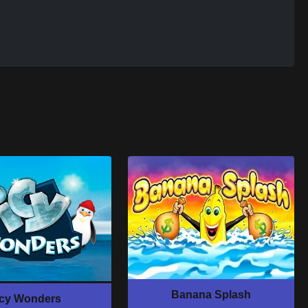
Banana Splash
Icy Wonders