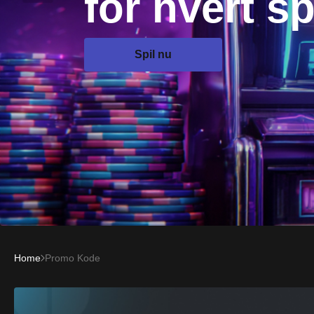
for hvert s
Spil nu
Home
Promo Kode