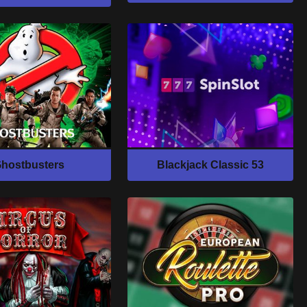
hostbusters
Blackjack Classic 53