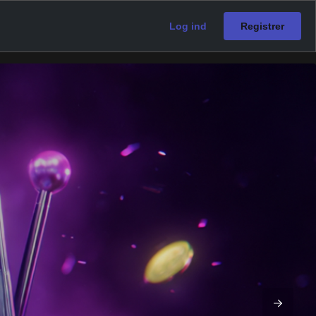
Log ind
Registrer