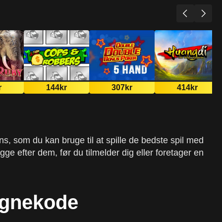
r
144kr
307kr
414kr
, som du kan bruge til at spille de bedste spil med
ge efter dem, før du tilmelder dig eller foretager en
agnekode