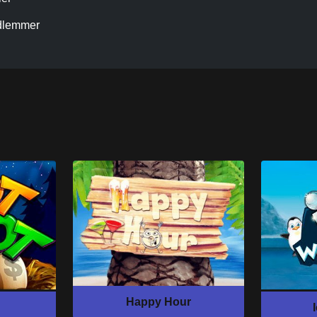
edlemmer
å bonusser på enhver enhed
Happy Hour