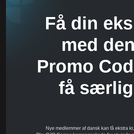
Få din ek
med den
Promo Cod
få særli
Nye medlemmer af dansk kan få ekstra kr, h