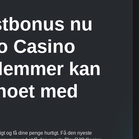
stbonus nu
o Casino
lemmer kan
inoet med
igt og få dine penge hurtigt. Få den nyeste