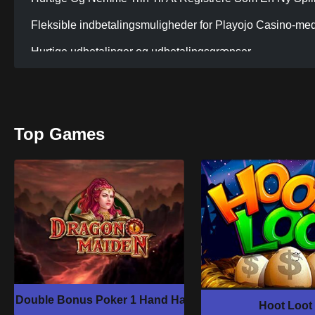
Fleksible indbetalingsmuligheder for Playojo Casino-m
Hurtige udbetalinger og udbetalingsgrænser
Du kan spille på Playojo på din telefon eller tablet og f
Bedste sikkerhedsfunktioner til at holde din konto sikker
Top Games
Officielle licenser gør sikre, at spil er retfærdige og sikre
Playojo Casino Kampagnekode Guide
Sådan bruges en Playojo Casino Kuponkode
Promotion Fordele
Nøglevilkår og-betingelser
le Double Bonus Poker 1 Hand Habanero
Hoot Loot