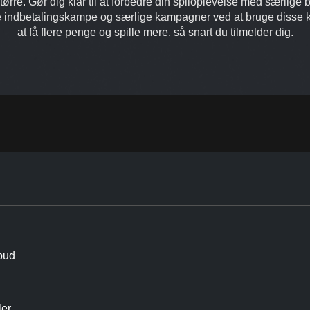
re. Gør dig klar til at forbedre din spiloplevelse med særlig
 indbetalingskampe og særlige kampagner ved at bruge disse kod
at få flere penge og spille mere, så snart du tilmelder dig.
bud
ler